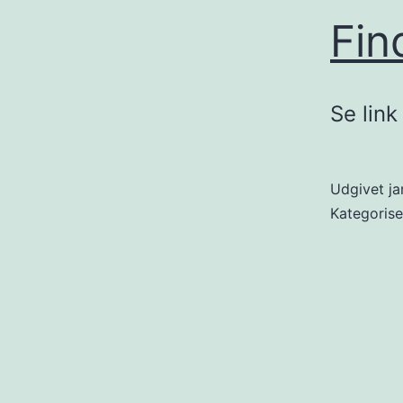
Fin
Se lin
Udgivet
ja
Kategoris